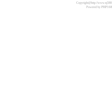
Copyright@http://www.nj588.c
PHP168
Powered by