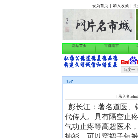
设为首页
加入收藏
│
│
注
网站首页
古都南京
ToP
[ 录入者:admin
彭长江：著名道医、
代传人。具有隔空止
气功止疼等高超医术
袖衫，可以穿裙子短