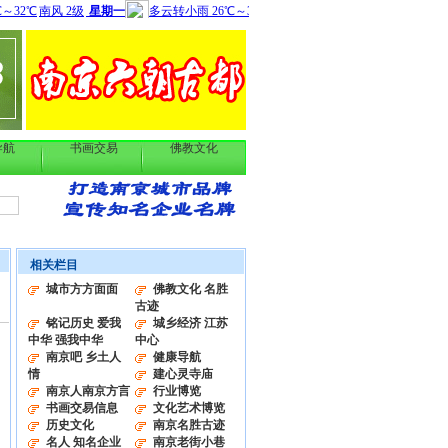
导航
书画交易
佛教文化
相关栏目
城市方方面面
佛教文化 名胜
古迹
铭记历史 爱我
城乡经济 江苏
中华 强我中华
中心
南京吧 乡土人
健康导航
情
建心灵寺庙
南京人南京方言
行业博览
书画交易信息
文化艺术博览
历史文化
南京名胜古迹
名人 知名企业
南京老街小巷