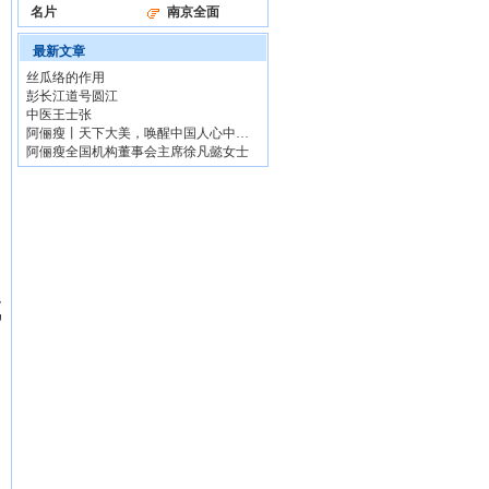
名片
南京全面
最新文章
丝瓜络的作用
彭长江道号圆江
中医王士张
阿俪瘦丨天下大美，唤醒中国人心中之美
阿俪瘦全国机构董事会主席徐凡懿女士
成