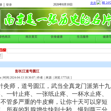
2026年8月10日
册
│
登录
绿色南京
南京黄页
饮食健康
生活服务
健康
彭长江道号圆江
 | 时间:2024-04-13 18:36:07 | 作者: | 来源:
| 浏览:
1775
次 ]
针灸师，道号圆江，武当全真龙门派第十九
疼、一针止疼、一张纸止疼、一杯水止疼、
，不管多严重的牛皮癣，让你十天可以穿短
裤，所有的乳腺增生快到十秒，慢到两三分