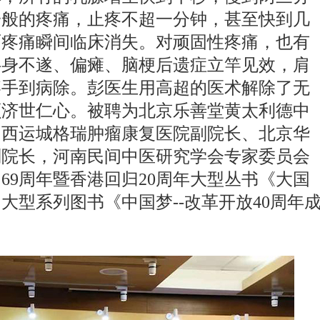
一般的疼痛，止疼不超一分钟，甚至快到几
面疼痛瞬间临床消失。对顽固性疼痛，也有
半身不遂、偏瘫、脑梗后遗症立竿见效，肩
疼手到病除。彭医生用高超的医术解除了无
颗济世仁心。被聘为北京乐善堂黄太利德中
山西运城格瑞肿瘤康复医院副院长、北京华
副院长，河南民间中医研究学会专家委员会
69周年暨香港回归20周年大型丛书《大国
大型系列图书《中国梦--改革开放40周年