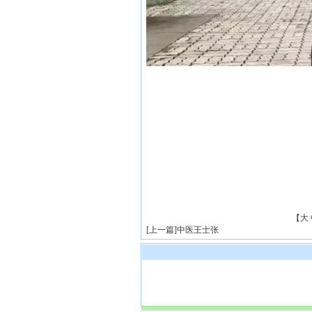
【
大
[
上一篇
]
中医王士张