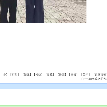
中
小
】【
打印
】
【
繁体
】【
投稿
】【
收藏
】 【
推荐
】【
举报
】 【
关闭
】 【
返回顶部
[
下一篇
]
丝瓜络的作