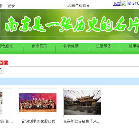
2026年8月9日
册
│
登录
绿色南京
南京黄页
饮食健康
生活服务
健康
周俊 中医传递健康 传递和平..
记深圳书画家梁红兵
嘉兴能仁寺征集千米长廊书法..