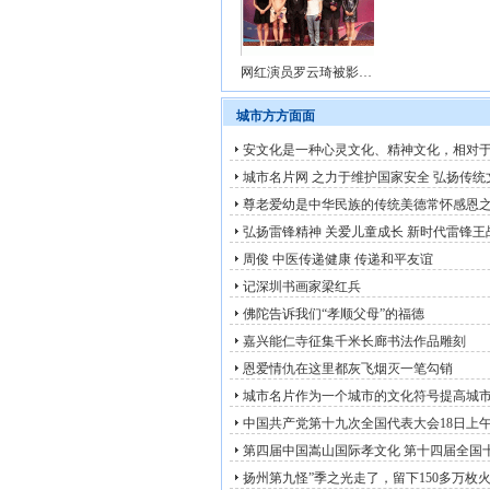
网红演员罗云琦被影帝刘佩琦..
城市方方面面
安文化是一种心灵文化、精神文化，相对
城市名片网 之力于维护国家安全 弘扬传统文
尊老爱幼是中华民族的传统美德常怀感恩之心
弘扬雷锋精神 关爱儿童成长 新时代雷锋王战
周俊 中医传递健康 传递和平友谊
记深圳书画家梁红兵
佛陀告诉我们“孝顺父母”的福德
嘉兴能仁寺征集千米长廊书法作品雕刻
恩爱情仇在这里都灰飞烟灭一笔勾销
城市名片作为一个城市的文化符号提高城
中国共产党第十九次全国代表大会18日上午
第四届中国嵩山国际孝文化 第十四届全国十
扬州第九怪”季之光走了，留下150多万枚火