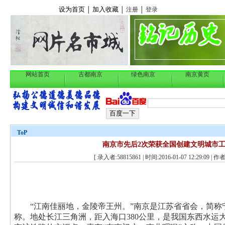
设为首页
加入收藏
│
│
注册
│
登录
网站首页
古都南京
绿色南京
南京黄页
ToP
南京市先后2次荣获全国创建文明城市
[ 录入者:58815861 | 时间:2016-01-07 12:29:09 | 作者
“江南佳丽地，金陵帝王州。”南京是江苏省省会，简称宁，
称。地处长江三角洲，距入海口380公里，是我国东西水运