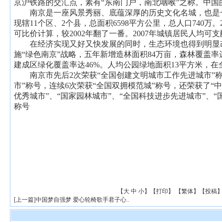
京沪铁路的交汇点，素有“东南门户，南北咽喉”之称。中国
南京是一座风景秀丽、底蕴深厚的历史文化名城，也是一
现辖11个区、2个县，总面积6598平方公里，总人口740万。
可比价计算，较2002年翻了一番。2007年城镇居民人均可支配收
在经济实现又好又快发展的同时，生态环境也得到明显改善
施“绿色南京”战略，五年新增造林面积84万亩，森林覆盖率达
建成区绿化覆盖率达46%。人均公园绿地面积13平方米，
南京市先后2次荣获“全国创建文明城市工作先进城市”称
市”称号，连续6次荣获“全国双拥模范城”称号，还荣获了“
优秀城市”、“国家园林城市”、“全国科技进步先进城市”、“
称号
【
大
中
小
】【
打印
】
【
繁体
】【
投稿
[
上一篇
]
中国梦自强梦 爱心轮椅歌手君子心..