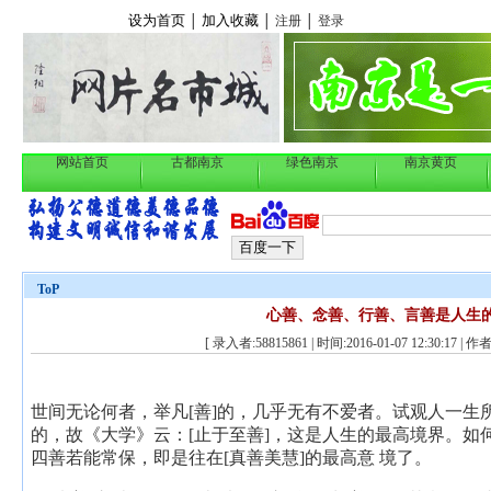
设为首页
加入收藏
│
│
注册
│
登录
网站首页
古都南京
绿色南京
南京黄页
ToP
心善、念善、行善、言善是人生
[ 录入者:58815861 | 时间:2016-01-07 12:30:17 | 作者
世间无论何者，举凡[善]的，几乎无有不爱者。试观人一生
的，故《大学》云：[止于至善]，这是人生的最高境界。如
四善若能常保，即是往在[真善美慧]的最高意 境了。