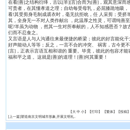
在看[善]之结构衍绎，古以[羊][言]合而为[善]，观其意深
可贵者，在其懂孝道之理；自幼每受母乳，必屈膝跪地吸，
看!其受剪身毛制成裘衣时，毫无抗拒吮，任 人采剪；受挤
其，全身无一不对人类作献出 ，此温厚之性灵，可谓纯善至
呢?羊虽为动物 ，然其一生对所奉献的，人不知感恩否？故
们而不忍食之。
又言语是人与人沟通往来最便捷的桥梁；彼此的好言能化干
好声能动人等等；反之，一言不合的冲突、 祸害，古今更不
[言]，正表示言语互相和谐的 重要。毕竟，彼此的包容才
福和平之道 。这就是[善]的道理！[善]何其重要！
【
大
中
小
】【
打印
】
【
繁体
】【
投稿
[
上一篇
]
塑造南京文明城市形象,开展文明礼..